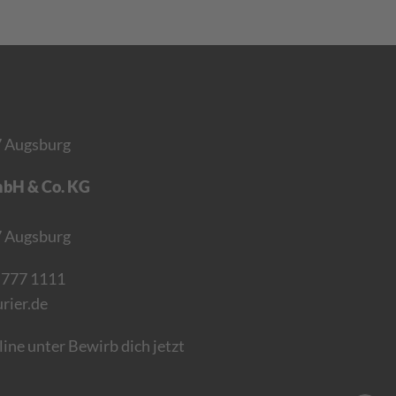
7 Augsburg
mbH & Co. KG
67 Augsburg
 777 1111
ier.de
ine unter Bewirb dich jetzt