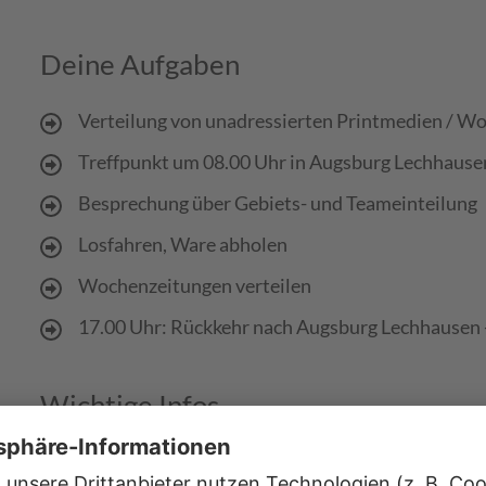
Deine Aufgaben
Verteilung von unadressierten Printmedien / W
Treffpunkt um 08.00 Uhr in Augsburg Lechhause
Besprechung über Gebiets- und Teameinteilung
Losfahren, Ware abholen
Wochenzeitungen verteilen
17.00 Uhr: Rückkehr nach Augsburg Lechhausen 
Wichtige Infos
Mögliche Arbeitstage sind zwischen Montag un