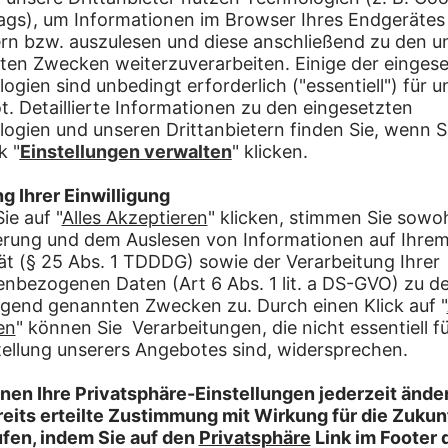
Ein Arbeitstag bedeutet immer eine Arbeitszeit v
Wir richten uns nach deinen Einsatzmöglichkeite
von Woche zu Woche neu
Einsätze finden im Umkreis von 100 km um Augsb
Unsere Anforderungen an dich
Führerschein
Spaß an der Arbeit im Freien