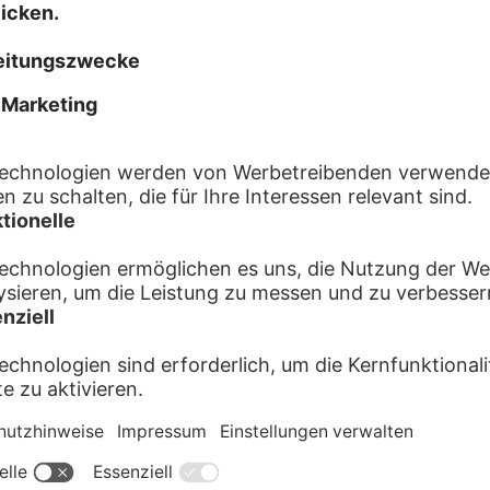
Wie bist du auf uns auf
Anzeigen Wochenzeit
Anzeigen Gemeindeblä
Suchzettel im Briefkas
Abrisszettel
eBay Kleinanzeigen
Empfehlung
Facebook / Telegram
TikTok / Instagram / S
Sonstiges
* = benötigte Angabe
Datenschutzhinweis im B