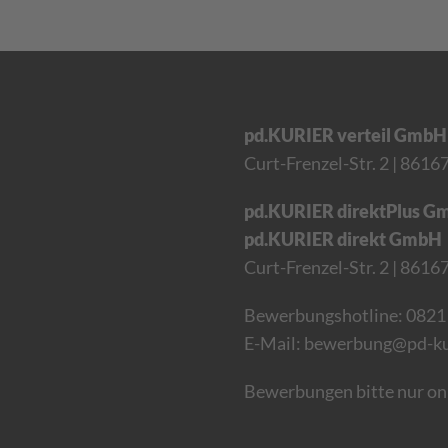
pd.KURIER verteil GmbH
Curt-Frenzel-Str. 2
| 8616
pd.KURIER direktPlus G
pd.KURIER direkt GmbH
Curt-Frenzel-Str. 2 | 861
Bewerbungshotline:
0821
E-Mail:
bewerbung@pd-kur
Bewerbungen bitte nur onl