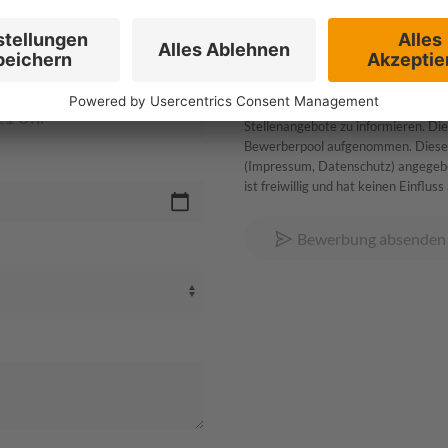
Datenschutzrechtliche
Bewerberpool
Hiermit willige ich ein, dass mein
Bewerbungsverfahren hinaus gespeic
Stellenangebote zu informieren. Di
Bewerberpool aufgenommen. Diese Ei
(Impressum, Datenschutz) angegebe
ist freiwillig und hat keinen Einflu
Bewerbung absenden