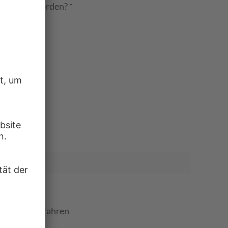
merksam geworden?
*
ung
tter
ten
napchat
ewerberverfahren