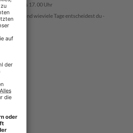
on 08.00 bis 17. 00 Uhr
n: Welche und wieviele Tage entscheidest du -
urg statt