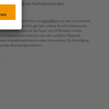
 Einwilligung zur Aufnahme in den
e personenbezogenen Daten von
pd.KURIER
auch über das konkrete
hert werden, um mich ggf. über weitere für mich interessante
e Daten werden dazu für die Dauer von 24 Monaten in einen
nwilligung kann jederzeit unter den auf dieser Webseite
nen Kontaktmöglichkeiten widerrufen werden. Die Einwilligung
ss auf das Bewerbungsverfahren.