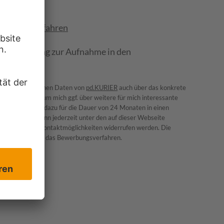
ewerberverfahren
 Einwilligung zur Aufnahme in den
e personenbezogenen Daten von
pd.KURIER
auch über das konkrete
hert werden, um mich ggf. über weitere für mich interessante
e Daten werden dazu für die Dauer von 24 Monaten in einen
nwilligung kann jederzeit unter den auf dieser Webseite
 angegebenen Kontaktmöglichkeiten widerrufen werden. Die
keinen Einfluss auf das Bewerbungsverfahren.