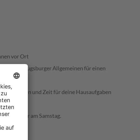
nnen vor Ort
Paper der Augsburger Allgemeinen für einen
nug Freiheiten und Zeit für deine Hausaufgaben
eigenblätter am Samstag.