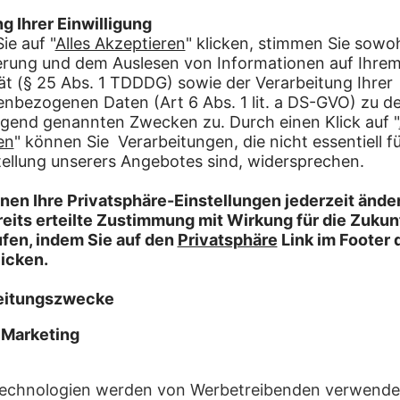
Wie bist du auf uns auf
Anzeigen Wochenzeit
Anzeigen Gemeindeblä
Suchzettel im Briefkas
Abrisszettel
eBay Kleinanzeigen
Empfehlung
Facebook / Telegram
TikTok / Instagram / S
Sonstiges