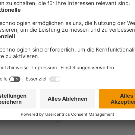
* = benötigte Angabe
Datenschutzhinweis im B
Datenschutzrechtliche
Bewerberpool
Hiermit willige ich ein, dass mein
Bewerbungsverfahren hinaus gespeic
Stellenangebote zu informieren. Di
Bewerberpool aufgenommen. Diese Ei
(Impressum, Dateschutzerklärung)
Einwilligung ist freiwillig und hat 
Bewerbung absenden