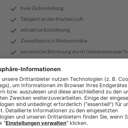
freie Zeiteinteilung
Tätigkeit an der frischen Luft
attraktive Entlohnung
Zustellbezirk in Wohnortnähe
persönliche Betreuung durch Gebietsbetreuer*i
Mitarbeiterbonusprogramm (z.B. kostenloses E-
Monat, Zusteller-Events)
Dank freier Zeiteinteilung hast du nebenbei noch ge
oder Hobbies.
Du verteilst verschiedene Wochenzeitungen und Anz