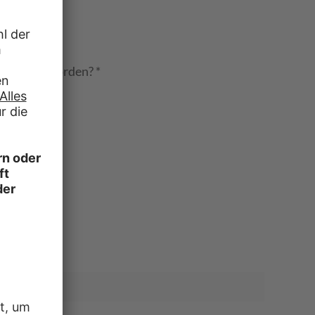
merksam geworden?
*
ung
tter
ten
napchat