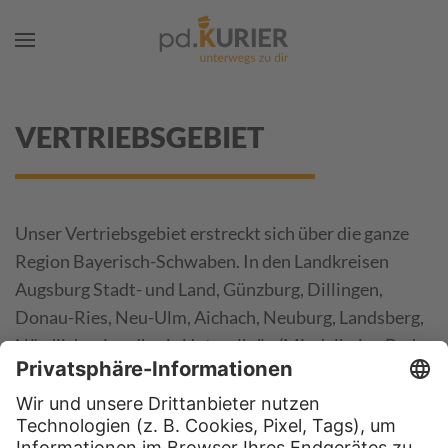
Zum Hauptinhalt springen
VERTRIEBSGEBIET
Unser Vertriebsgebiet erstreckt sich über die ganze
Region Bayerisch-Schwaben. In den Landkreisen
Augsburg Stadt- und Land, Günzburg, Dillingen,
Donau-Ries, Neu-Ulm, Aichach, Neuburg, Landsberg,
Nördlicher Landkreis Unterallgäu (Mindelheim, Bad
Wörishofen).
Wir vom pd.KURIER sind stets vor Ort.