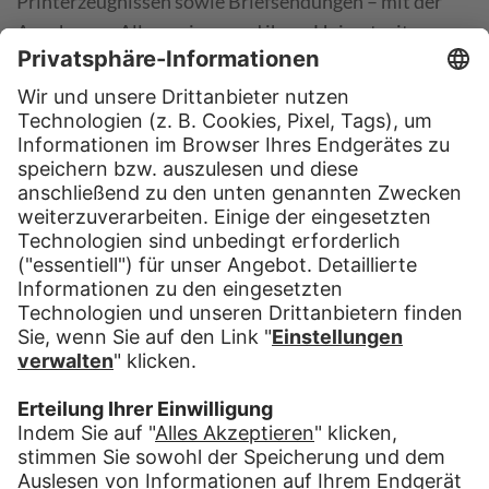
Printerzeugnissen sowie Briefsendungen – mit der
Augsburger Allgemeinen und ihren Heimatzeitungen
als Kernzustellprodukte. Zugestellt werden parallel
auch Wochenzeitungen und Pakete.
ZUSTELLUNG IST NICHT ALLES,
ABER OHNE ZUSTELLUNG IST
ALLES NICHTS!
Dieses Motto trifft zu 100 Prozent auf unsere
Philosophie zu. Die pünktliche und saubere
Zustellung unserer Produkte ist für uns oberste
Priorität.