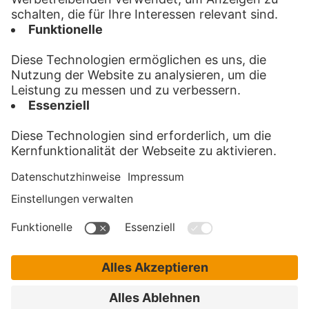
Anfahrt
Impressum
Datenschutz
Privatsphäre
pd.KURIER verteil GmbH
Curt-Frenzel-Str. 2
| 86167 Augsburg
pd.KURIER direktPlus GmbH & Co. KG
pd.KURIER direkt GmbH
Curt-Frenzel-Str. 2 | 86167 Augsburg
Bewerbungshotline:
0821 777 1111
E-Mail:
bewerbung@pd-kurier.de